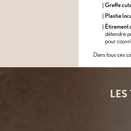
Greffe cut
Plastie loc
Étirement 
détendre pe
pour couvrir
Dans tous ces cas
LES