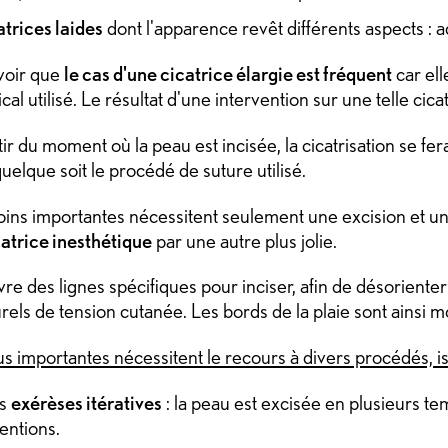
atrices laides
dont l'apparence revêt différents aspects : adh
avoir que
le cas d'une cicatrice élargie est fréquent
car el
al utilisé. Le résultat d'une intervention sur une telle cica
ir du moment où la peau est incisée, la cicatrisation se fer
elque soit le procédé de suture utilisé.
oins importantes nécessitent seulement une excision et un
atrice inesthétique
par une autre plus jolie.
ivre des lignes spécifiques pour inciser, afin de désorienter 
turels de tension cutanée. Les bords de la plaie sont ainsi 
lus importantes nécessitent le recours à divers procédés, i
es
exérèses itératives
: la peau est excisée en plusieurs tem
entions.