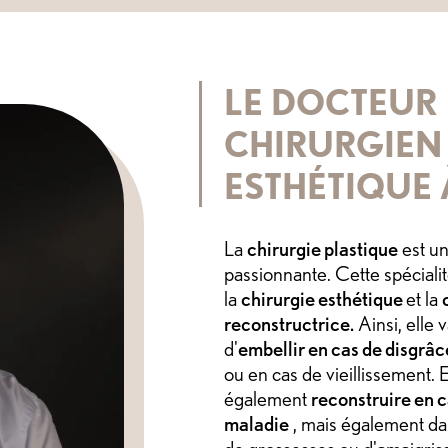
LE DOCTEUR
CHIRURGIEN
ESTHÉTIQUE
La
chirurgie plastique
est un
passionnante. Cette spéciali
la
chirurgie esthétique
et la
reconstructrice.
Ainsi, elle 
d'
embellir en cas de disgrâ
ou en cas de vieillissement. E
également
reconstruire en c
maladie
, mais également dan