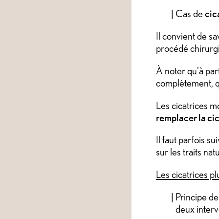
Cas de
cic
Il convient de s
procédé chirurgic
À noter qu'à part
complètement, qu
Les cicatrices m
remplacer la cic
Il faut parfois su
sur les traits na
Les cicatrices p
Principe d
deux interv