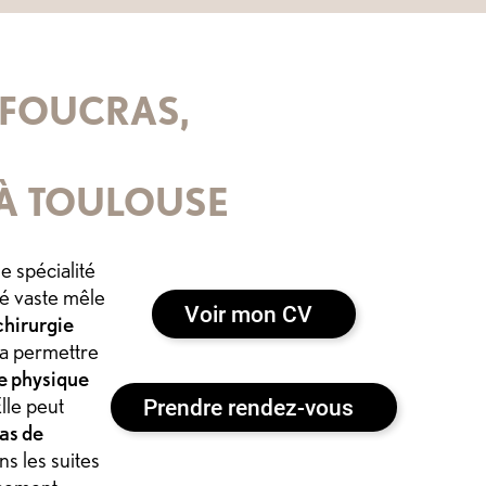
 FOUCRAS,
 À TOULOUSE
e spécialité
té vaste mêle
Voir mon CV
chirurgie
va permettre
ce physique
Prendre rendez-vous
lle peut
as de
s les suites