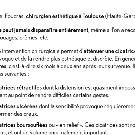
el Foucras,
chirurgien esthétique à Toulouse
(Haute-Garon
e peut jamais disparaître entièrement
, même si l'on a rec
atouages, crèmes, etc.
 intervention chirurgicale permet d'
atténuer une cicatri
voque et de la rendre plus esthétique et discrète. En géné
res
, c'est-à-dire six mois à deux ans après leur survenue. 
ns suivantes :
atrices rétractiles
dont la distension est quasiment impossib
nt au point de rendre difficiles certains gestes.
atrices ulcérées
dont la sensibilité provoque régulièremen
ormer des creux.
atrices boursouflées
ou « en relief ». Ces cicatrices sont 
ons, et ont un volume anormalement important.