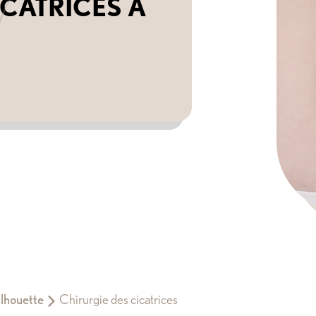
ICATRICES À
ilhouette
Chirurgie des cicatrices