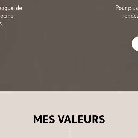
étique, de
Pour plus
decine
rendez
s.
MES VALEURS